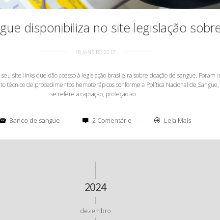
ue disponibiliza no site legislação sob
18 JANEIRO 2017
eu site links que dão acesso à legislação brasileira sobre doação de sangue. Foram in
to técnico de procedimentos hemoterápicos conforme a Política Nacional de Sangu
se refere à captação, proteção ao…
Banco de sangue
2 Comentário
Leia Mais
2024
dezembro