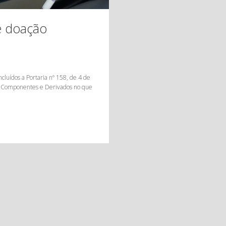
re doação
cluídos a Portaria nº 158, de 4 de
e, Componentes e Derivados no que