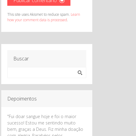
This site uses Akismet to reduce spam.
Learn
how your comment data is processed
.
Buscar
Depoimentos
"Fui doar sangue hoje e foi o maior
sucesso! Estou me sentindo muito
bem, graças a Deus. Fiz minha doação
com alegria. Parabéns pelos