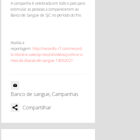
A campanha é celebrada em todo o país para
estimular as pessoas a comparecerem ao
Banco de Sangue de SJC no período do frio.
Assista a
reportagem:
http://recordtv.r7.com/record-
tv-litoral-e-vale/sp-record/videos/junho-e-o-
mes-da-doacao-de-sangue-14062021
Banco de sangue
,
Campanhas
Compartilhar