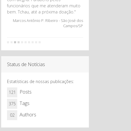
funcionários que me atenderam muito
bem. Tchau, até a próxima doação."
Marcos Antônio P. Ribeiro - São José dos
Campos/SP
7
8
9
10
Status de Notícias
Estatísticas de nossas publicações:
Posts
121
Tags
375
Authors
02