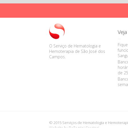
Vej
Fique
O Serviço de Hematologia e
func
Hemoterapia de São José dos
Sangu
Campos.
Banco
horár
de 25
Banco
sema
© 2015 Serviços de Hematologia e Hemoterapi
Website by
Pellegrini Creatori