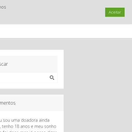
mos
Aceitar
Trabalhe Conosco
Como Chegar
scar
imentos
Eu sou uma doadora ainda
, tenho 18 anos e meu sonho