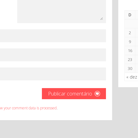
D
2
9
16
23
30
« dez
w your comment data is processed
.