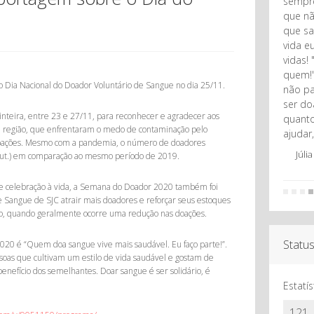
sempre
que nã
que sa
vida e
vidas!
quem!"
 Dia Nacional do Doador Voluntário de Sangue no dia 25/11.
não pa
ser do
teira, entre 23 e 27/11, para reconhecer e agradecer aos
quanto
 região, que enfrentaram o medo de contaminação pelo
ajudar,
oações. Mesmo com a pandemia, o número de doadores
Júli
out.) em comparação ao mesmo período de 2019.
 celebração à vida, a Semana do Doador 2020 também foi
1
2
3
4
5
6
7
8
9
10
Sangue de SJC atrair mais doadores e reforçar seus estoques
 ano, quando geralmente ocorre uma redução nas doações.
Status
0 é “Quem doa sangue vive mais saudável. Eu faço parte!”.
soas que cultivam um estilo de vida saudável e gostam de
nefício dos semelhantes. Doar sangue é ser solidário, é
Estatí
121