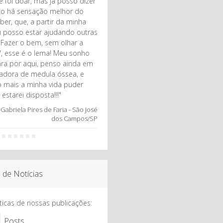
 foi doar, mas já posso dizer
o há sensação melhor do
ber, que, a partir da minha
u posso estar ajudando outras
 "Fazer o bem, sem olhar a
, esse é o lema! Meu sonho
ra por aqui, penso ainda em
adora de medula óssea, e
 mais a minha vida puder
 estarei disposta!!!"
a Gabriela Pires de Faria - São José
dos Campos/SP
 de Notícias
sticas de nossas publicações:
Posts