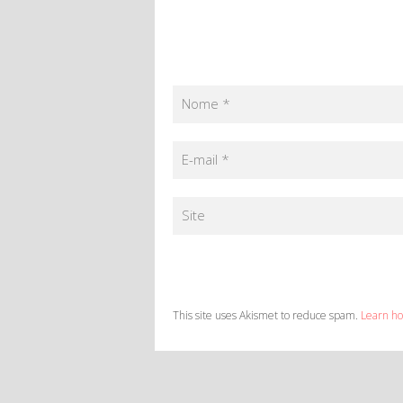
Nome
*
E-mail
*
Site
This site uses Akismet to reduce spam.
Learn ho