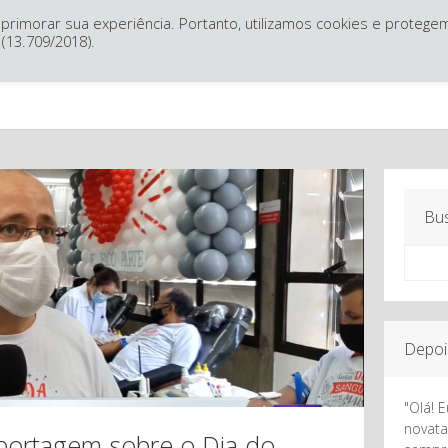
primorar sua experiência. Portanto, utilizamos cookies e protege
(13.709/2018).
O SHH
Banco de Sangue
Bu
Depo
"Olá! 
novata
eportagem sobre o Dia do