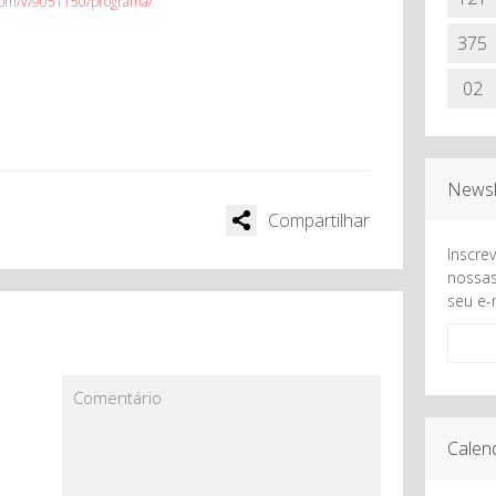
o.com/v/9051150/programa/
375
02
Newsl
Compartilhar
Inscre
nossas
seu e-
Comentário
Calen