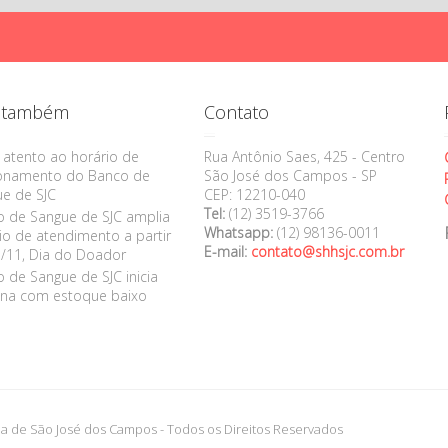
a também
Contato
 atento ao horário de
Rua Antônio Saes, 425 - Centro
ionamento do Banco de
São José dos Campos - SP
e de SJC
CEP: 12210-040
Tel:
(12) 3519-3766
 de Sangue de SJC amplia
Whatsapp:
(12) 98136-0011
io de atendimento a partir
E-mail:
contato@shhsjc.com.br
/11, Dia do Doador
 de Sangue de SJC inicia
na com estoque baixo
a de São José dos Campos - Todos os Direitos Reservados