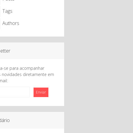
Tags
Authors
etter
va-se para acompanhar
 novidades diretamente em
mail:
Enviar
dário