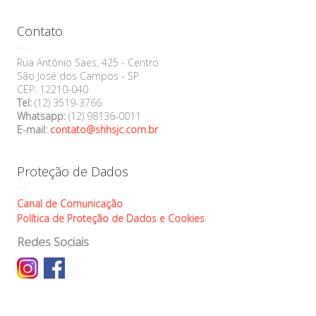
Banco de Sangue de SJC inicia semana com
estoque baixo
Contato
Rua Antônio Saes, 425 - Centro
São José dos Campos - SP
CEP: 12210-040
Tel:
(12) 3519-3766
Whatsapp:
(12) 98136-0011
E-mail:
contato@shhsjc.com.br
Proteção de Dados
Canal de Comunicação
Política de Proteção de Dados e Cookies
Redes Sociais