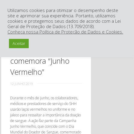
Utilizamos cookies para otimizar o desempenho deste
nu
site e aprimorar sua experiência. Portanto, utilizamos
cookies e protegemos seus dados de acordo com a Lei
Geral de Proteção de Dados (13.709/2018).
Conheça nossa Política de Proteção de Dados e Cookies.
Aceitar
Banco de Sangue
comemora “Junho
Vermelho”
12 JUNHO 2019
Durante o mês de junho, os colaboradores,
médicos e prestadores de serviço do SHH
usarão laços vermelhos no uniforme e no
jaleco para ressaltar a importância da doação
de sangue. A ação faz parte da Campanha
Junho Vermelho, que coincide com o Dia
Mundial do Doador de Sangue, comemorado