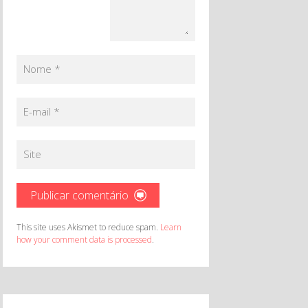
Nome
*
E-mail
*
Site
This site uses Akismet to reduce spam.
Learn
how your comment data is processed
.